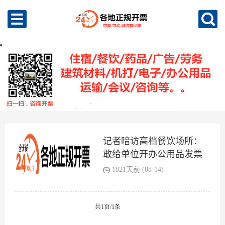
记者暗访高档餐饮场所：
敢给单位开办公用品发票
1821天前 (08-14)
共1页/1条