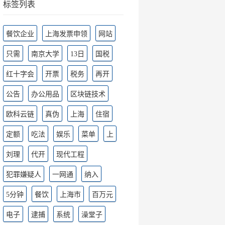
标签列表
餐饮企业
上海发票申领
网站
只需
南京大学
13日
国税
红十字会
开票
税务
再开
公告
办公用品
区块链技术
欧科云链
真伪
上海
住宿
定额
吃法
娱乐
菜单
上
刘理
代开
现代工程
犯罪嫌疑人
一网通
纳入
5分钟
餐饮
上海市
百万元
电子
逮捕
系统
澡堂子