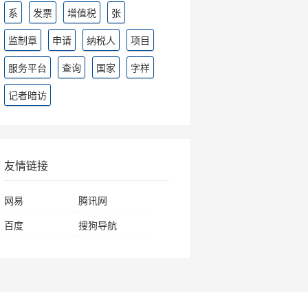
系
发票
增值税
张
监制章
申请
纳税人
项目
服务平台
查询
国家
字样
记者暗访
友情链接
网易
腾讯网
百度
搜狗导航