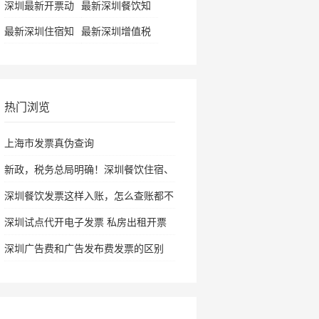
深圳最新开票动
最新深圳餐饮知
态
识
最新深圳住宿知
最新深圳增值税
识
资讯
热门浏览
上海市发票真伪查询
新政，税务总局明确！深圳餐饮住宿、
旅
深圳餐饮发票这样入账，怎么查账都不
怕
深圳试点代开电子发票 私房出租开票
仅需
深圳广告费和广告发布费发票的区别