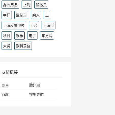
办公用品
上海
服务员
字样
监制章
纳入
上
上海发票申领
平台
上海市
项目
娱乐
电子
东方网
大奖
欧科云链
友情链接
网易
腾讯网
百度
搜狗导航