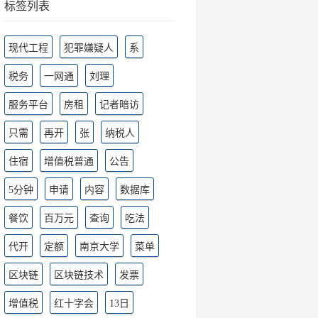
标签列表
现代工程
犯罪嫌疑人
系
税务
一网通
刘理
服务平台
房租
记者暗访
只需
再开
张
纳税人
住宿
增值税普通
公告
5分钟
申请
内容
数据库
餐饮
百万元
查询
吃法
代开
定额
南京大学
菜单
区块链
区块链技术
发票
增值税
红十字会
13日