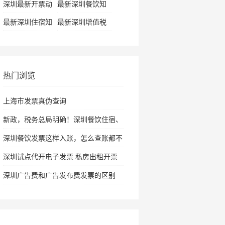
深圳最新开票动
最新深圳餐饮知
态
识
最新深圳住宿知
最新深圳增值税
识
资讯
热门浏览
上海市发票真伪查询
新政，税务总局明确！深圳餐饮住宿、
旅
深圳餐饮发票这样入账，怎么查账都不
怕
深圳试点代开电子发票 私房出租开票
仅需
深圳广告费和广告发布费发票的区别